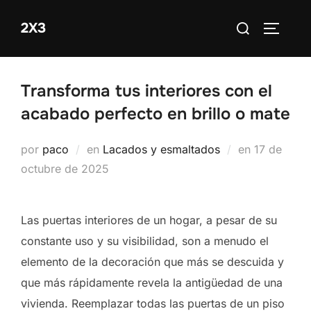
Saltar
Buscar:
2X3
al
ALTERN
contenido
Transforma tus interiores con el
acabado perfecto en brillo o mate
Publicado
por
paco
en
Lacados y esmaltados
en
17 de
el
octubre de 2025
Las puertas interiores de un hogar, a pesar de su
constante uso y su visibilidad, son a menudo el
elemento de la decoración que más se descuida y
que más rápidamente revela la antigüedad de una
vivienda. Reemplazar todas las puertas de un piso