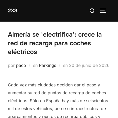
Saltar
Buscar:
2X3
al
ALTERN
contenido
Almería se ‘electrifica’: crece la
red de recarga para coches
eléctricos
Publicado
por
paco
en
Parkings
en
20 de junio de 2026
el
Cada vez más ciudades deciden dar el paso y
aumentar su red de puntos de recarga de coches
eléctricos. Sólo en España hay más de seiscientos
mil de estos vehículos, pero su infraestructura de
aparcamientos y puntos de recarga públicos y