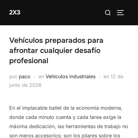
Saltar
Buscar:
2X3
al
ALTERN
contenido
Vehículos preparados para
afrontar cualquier desafío
profesional
Publicado
por
paco
en
Vehículos industriales
en
12 de
el
junio de 2026
En el implacable ballet de la economía moderna,
donde cada minuto cuenta y cada tarea exige la
máxima dedicación, las herramientas de trabajo no
son meros accesorios; son los pilares sobre los