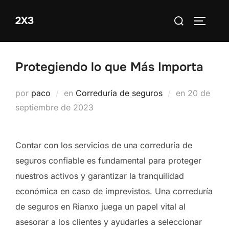
Saltar
Buscar:
2X3
al
ALTERN
contenido
Protegiendo lo que Más Importa
Publicado
por
paco
en
Correduría de seguros
en
20 de
el
septiembre de 2023
Contar con los servicios de una correduría de
seguros confiable es fundamental para proteger
nuestros activos y garantizar la tranquilidad
económica en caso de imprevistos. Una correduría
de seguros en Rianxo juega un papel vital al
asesorar a los clientes y ayudarles a seleccionar