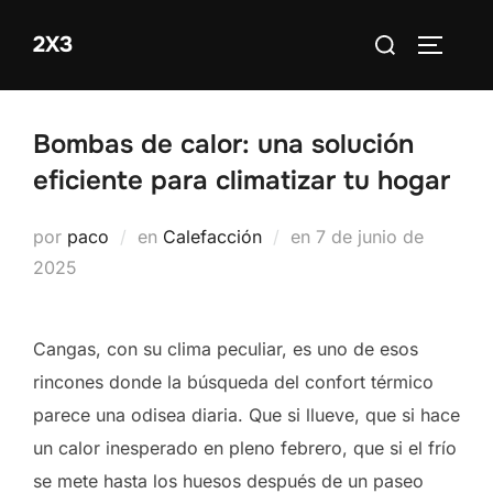
Saltar
Buscar:
2X3
al
ALTERN
contenido
Bombas de calor: una solución
eficiente para climatizar tu hogar
Publicado
por
paco
en
Calefacción
en
7 de junio de
el
2025
Cangas, con su clima peculiar, es uno de esos
rincones donde la búsqueda del confort térmico
parece una odisea diaria. Que si llueve, que si hace
un calor inesperado en pleno febrero, que si el frío
se mete hasta los huesos después de un paseo