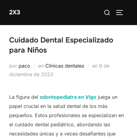
Saltar
Buscar:
2X3
al
ALTERN
contenido
Cuidado Dental Especializado
para Niños
Publicado
por
paco
en
Clínicas dentales
en
9 de
el
diciembre de 2023
La figura del
odontopediatra en Vigo
juega un
papel crucial en la salud dental de los más
pequeños. Estos profesionales se especializan en
el cuidado dental pediátrico, abordando las
necesidades únicas y a veces desafiantes que