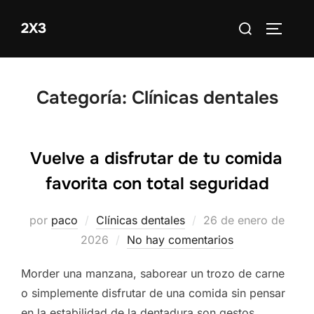
Saltar
Buscar:
2X3
al
ALTERN
contenido
Categoría:
Clínicas dentales
Vuelve a disfrutar de tu comida
favorita con total seguridad
Publicado
por
paco
Clínicas dentales
26 de enero de
el
2026
No hay comentarios
Morder una manzana, saborear un trozo de carne
o simplemente disfrutar de una comida sin pensar
en la estabilidad de la dentadura son gestos