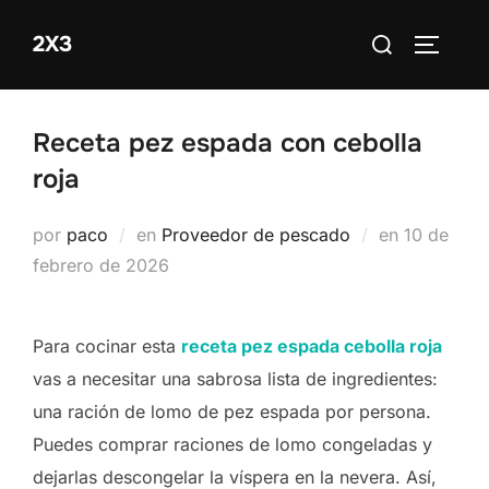
Saltar
Buscar:
2X3
al
ALTERN
contenido
Receta pez espada con cebolla
roja
Publicado
por
paco
en
Proveedor de pescado
en
10 de
el
febrero de 2026
Para cocinar esta
receta pez espada cebolla roja
vas a necesitar una sabrosa lista de ingredientes:
una ración de lomo de pez espada por persona.
Puedes comprar raciones de lomo congeladas y
dejarlas descongelar la víspera en la nevera. Así,