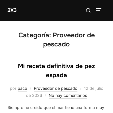
Saltar
Buscar:
2X3
al
ALTERN
contenido
Categoría:
Proveedor de
pescado
Mi receta definitiva de pez
espada
Publicado
por
paco
Proveedor de pescado
12 de julio
el
de 2026
No hay comentarios
Siempre he creído que el mar tiene una forma muy