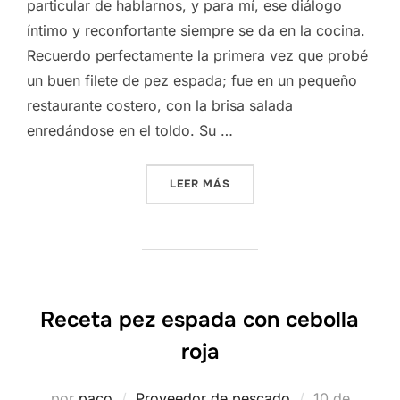
particular de hablarnos, y para mí, ese diálogo
íntimo y reconfortante siempre se da en la cocina.
Recuerdo perfectamente la primera vez que probé
un buen filete de pez espada; fue en un pequeño
restaurante costero, con la brisa salada
enredándose en el toldo. Su …
«MI RECETA DEFINITIVA DE
LEER MÁS
Receta pez espada con cebolla
roja
Publicado
por
paco
Proveedor de pescado
10 de