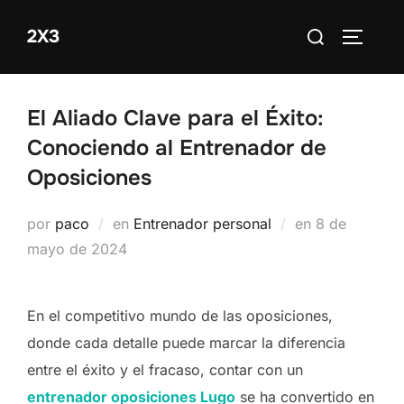
Saltar
Buscar:
2X3
al
ALTERN
contenido
El Aliado Clave para el Éxito:
Conociendo al Entrenador de
Oposiciones
Publicado
por
paco
en
Entrenador personal
en
8 de
el
mayo de 2024
En el competitivo mundo de las oposiciones,
donde cada detalle puede marcar la diferencia
entre el éxito y el fracaso, contar con un
entrenador oposiciones Lugo
se ha convertido en