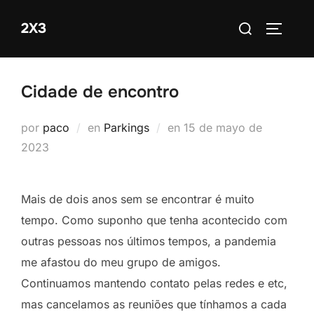
Saltar
Buscar:
2X3
al
ALTERN
contenido
Cidade de encontro
Publicado
por
paco
en
Parkings
en
15 de mayo de
el
2023
Mais de dois anos sem se encontrar é muito
tempo. Como suponho que tenha acontecido com
outras pessoas nos últimos tempos, a pandemia
me afastou do meu grupo de amigos.
Continuamos mantendo contato pelas redes e etc,
mas cancelamos as reuniões que tínhamos a cada