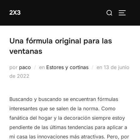
Saltar
Buscar:
2X3
al
ALTERN
contenido
Una fórmula original para las
ventanas
Publicado
por
paco
en
Estores y cortinas
en
13 de junio
el
de 2022
Buscando y buscando se encuentran fórmulas
interesantes que se salen de la norma. Como
fanática del hogar y la decoración siempre estoy
pendiente de las últimas tendencias para aplicar a
mi casa las innovaciones más atractivas. Pero, por