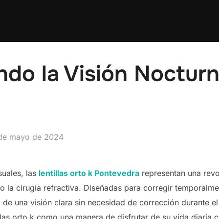
do la Visión Nocturna
licado
de mayo de 2024
suales, las
lentillas orto k Pontevedra
representan una revo
s o la cirugía refractiva. Diseñadas para corregir temporal
a de una visión clara sin necesidad de corrección durante e
las orto k como una manera de disfrutar de su vida diaria c