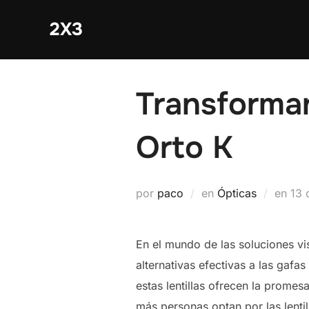
Saltar
2X3
al
contenido
Transforman
Orto K
Pub
por
paco
en
Ópticas
en
13 
el
En el mundo de las soluciones vi
alternativas efectivas a las gafa
estas lentillas ofrecen la promes
más personas optan por las lentil