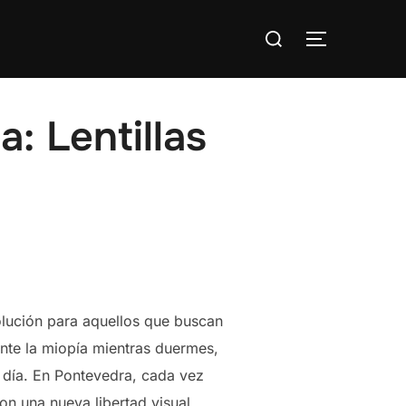
Buscar:
ALTERNAR
: Lentillas
lución para aquellos que buscan
mente la miopía mientras duermes,
l día. En Pontevedra, cada vez
on una nueva libertad visual,