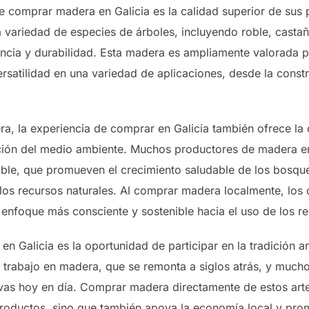
de comprar madera en Galicia es la calidad superior de sus
variedad de especies de árboles, incluyendo roble, castañ
cia y durabilidad. Esta madera es ampliamente valorada po
versatilidad en una variedad de aplicaciones, desde la cons
a, la experiencia de comprar en Galicia también ofrece la
vación del medio ambiente. Muchos productores de madera 
sable, que promueven el crecimiento saludable de los bosque
 los recursos naturales. Al comprar madera localmente, los
 enfoque más consciente y sostenible hacia el uso de los re
 Galicia es la oportunidad de participar en la tradición art
de trabajo en madera, que se remonta a siglos atrás, y much
vas hoy en día. Comprar madera directamente de estos arte
 productos, sino que también apoya la economía local y prom