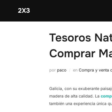
Saltar
2X3
al
contenido
Tesoros Nat
Comprar Ma
por
paco
en
Compra y venta 
Galicia, con su exuberante paisaj
madera de alta calidad. La
compr
también una experiencia única que