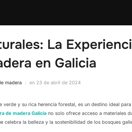
urales: La Experienc
dera en Galicia
Publicado
de madera
en
23 de abril de 2024
el
e verde y su rica herencia forestal, es un destino ideal par
a de madera Galicia
no solo ofrece acceso a materiales du
 celebra la belleza y la sostenibilidad de los bosques gall