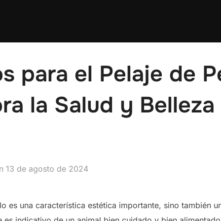
 para el Pelaje de P
ra la Salud y Belleza
Publicado
en
13 de agosto de 2024
el
lo es una característica estética importante, sino también u
ble es indicativo de un animal bien cuidado y bien alimenta