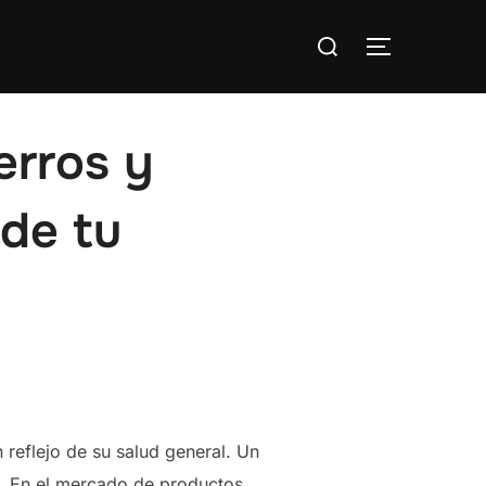
Buscar:
ALTERNAR
erros y
 de tu
n reflejo de su salud general. Un
do. En el mercado de productos