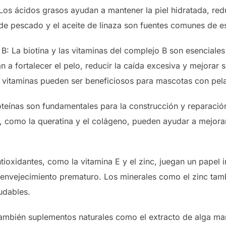
. Los ácidos grasos ayudan a mantener la piel hidratada, r
e de pescado y el aceite de linaza son fuentes comunes de e
B: La biotina y las vitaminas del complejo B son esenciales 
n a fortalecer el pelo, reducir la caída excesiva y mejorar 
 vitaminas pueden ser beneficiosos para mascotas con pela
teínas son fundamentales para la construcción y reparació
, como la queratina y el colágeno, pueden ayudar a mejorar 
tioxidantes, como la vitamina E y el zinc, juegan un papel 
el envejecimiento prematuro. Los minerales como el zinc tam
udables.
ambién suplementos naturales como el extracto de alga mar