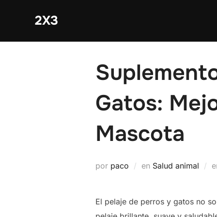
Saltar
2X3
al
contenido
Suplementos
Gatos: Mejo
Mascota
por
paco
en
Salud animal
El pelaje de perros y gatos no so
pelaje brillante, suave y saluda