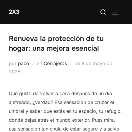
Saltar
Buscar:
2X3
al
ALTERN
contenido
Renueva la protección de tu
hogar: una mejora esencial
Publicado
por
paco
en
Cerrajeros
en
8 de mayo de
el
2025
Qué gusto da volver a casa después de un día
ajetreado, ¿verdad? Esa sensación de cruzar el
umbral y saber que estás en tu espacio, tu refugio,
donde dejas atrás el mundo exterior. Pues mira,
esa sensación tan chula de estar seguro y a salvo