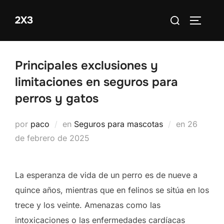
Saltar
Buscar:
2X3
al
ALTERN
contenido
Principales exclusiones y
limitaciones en seguros para
perros y gatos
Publicad
por
paco
en
Seguros para mascotas
en
26
el
de febrero de 2025
La esperanza de vida de un perro es de nueve a
quince años, mientras que en felinos se sitúa en los
trece y los veinte. Amenazas como las
intoxicaciones o las enfermedades cardíacas