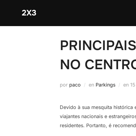
Saltar
2X3
al
contenido
PRINCIPAI
NO CENTR
Pu
por
paco
en
Parkings
en
15
el
Devido à sua mesquita histórica 
viajantes nacionais e estrangei
residentes. Portanto, é recomen