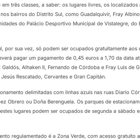
 em três classes, a saber: os lugares livres, os localizado
nos bairros do Distrito Sul, como Guadalquivir, Fray Albi
idades do Palácio Desportivo Municipal de Vistalegre, do 
, por sua vez, só podem ser ocupados gratuitamente aos 
verá pagar um pagamento de 0,45 euros a 1,70 da data atu
ez Galdós, Alhaken II, Fernando de Córdoba e Fray Luis de
, Jesús Rescatado, Cervantes e Gran Capitán.
namento delimitadas com linhas azuis nas ruas Diario Cór
ópez Obrero ou Doña Berenguela. Os parques de estaciona
s, estes lugares podem ser ocupados de segunda a sábado 
ento regulamentado é a Zona Verde, com acesso gratuito a