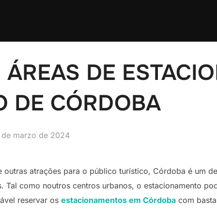
S ÁREAS DE ESTAC
O DE CÓRDOBA
blicado
 de marzo de 2024
e outras atrações para o público turístico, Córdoba é um d
ros. Tal como noutros centros urbanos, o estacionamento p
dável reservar os
estacionamentos em Córdoba
com bastan