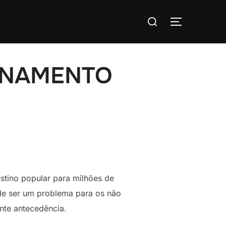
Buscar:
ALTERNAR
IONAMENTO
estino popular para milhões de
ode ser um problema para os não
te antecedência.