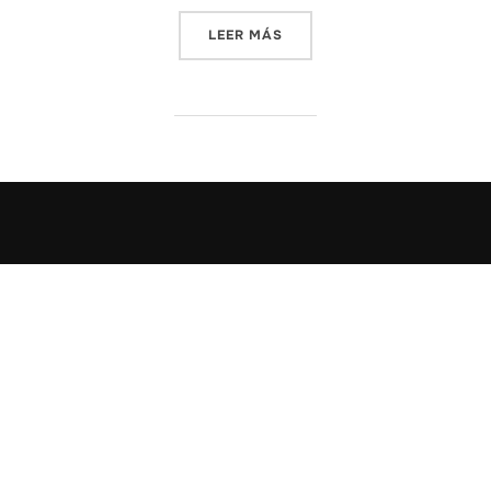
«ATENCIÓN AL DETALLE »
LEER MÁS