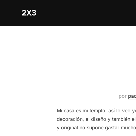
Saltar
2X3
al
contenido
por
pa
Mi casa es mi templo, así lo veo 
decoración, el diseño y también e
y original no supone gastar mucho