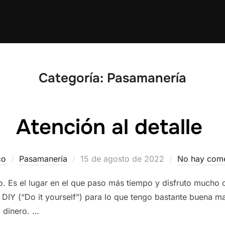
Categoría:
Pasamanería
Atención al detalle
Publicado
co
Pasamanería
15 de agosto de 2022
No hay come
el
yo. Es el lugar en el que paso más tiempo y disfruto mucho
l DIY (“Do it yourself”) para lo que tengo bastante buena m
 dinero. …