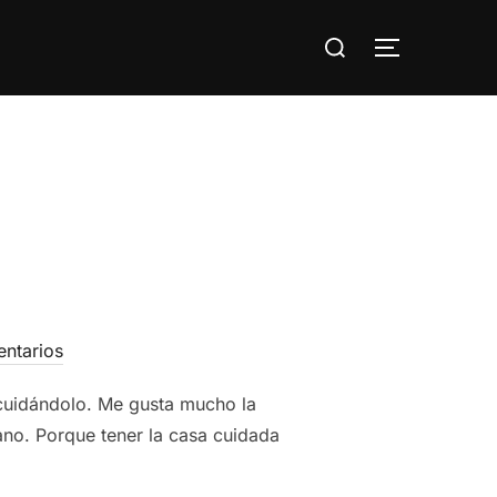
Buscar:
ALTERNAR
ntarios
 cuidándolo. Me gusta mucho la
ano. Porque tener la casa cuidada