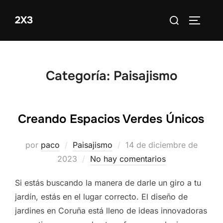
Saltar
Buscar:
2X3
al
ALTERN
contenido
Categoría:
Paisajismo
Creando Espacios Verdes Únicos
Publicado
por
paco
Paisajismo
14 de diciembre de
el
2023
No hay comentarios
Si estás buscando la manera de darle un giro a tu
jardín, estás en el lugar correcto. El diseño de
jardines en Coruña está lleno de ideas innovadoras