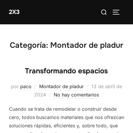
Saltar
Buscar:
2X3
al
ALTERN
contenido
Categoría:
Montador de pladur
Transformando espacios
Publicado
por
paco
Montador de pladur
13 de abril de
el
2024
No hay comentarios
Cuando se trata de remodelar o construir desde
cero, todos buscamos materiales que nos ofrezcan
soluciones rápidas, eficientes y, sobre todo, que