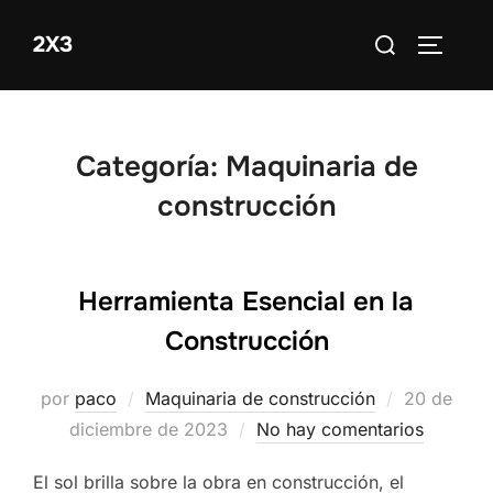
Saltar
Buscar:
2X3
al
ALTERN
contenido
Categoría:
Maquinaria de
construcción
Herramienta Esencial en la
Construcción
Publicado
por
paco
Maquinaria de construcción
20 de
el
diciembre de 2023
No hay comentarios
El sol brilla sobre la obra en construcción, el