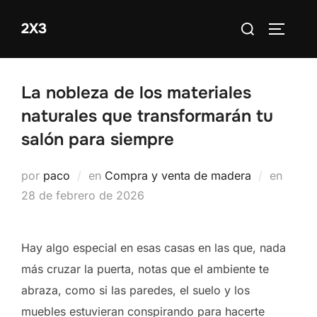
Saltar
Buscar:
2X3
al
ALTERN
contenido
La nobleza de los materiales
naturales que transformarán tu
salón para siempre
Public
por
paco
en
Compra y venta de madera
en
el
28 de febrero de 2026
Hay algo especial en esas casas en las que, nada
más cruzar la puerta, notas que el ambiente te
abraza, como si las paredes, el suelo y los
muebles estuvieran conspirando para hacerte