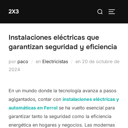
Saltar
Buscar:
2X3
al
ALTERN
contenido
Instalaciones eléctricas que
garantizan seguridad y eficiencia
Publicado
por
paco
en
Electricistas
en
20 de octubre de
el
2024
En un mundo donde la tecnología avanza a pasos
agigantados, contar con
instalaciones eléctricas y
automáticas en Ferrol
se ha vuelto esencial para
garantizar tanto la seguridad como la eficiencia
energética en hogares y negocios. Las modernas