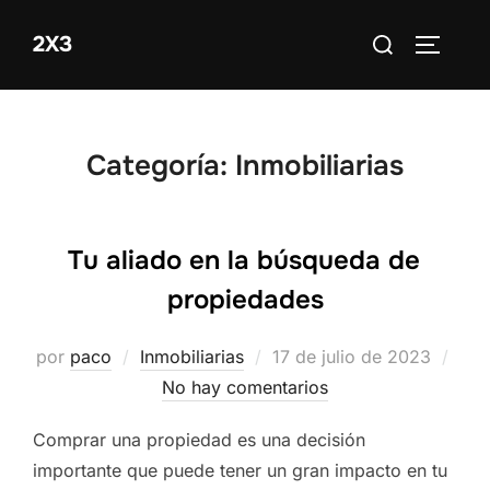
Saltar
Buscar:
2X3
al
ALTERN
contenido
Categoría:
Inmobiliarias
Tu aliado en la búsqueda de
propiedades
Publicado
por
paco
Inmobiliarias
17 de julio de 2023
el
No hay comentarios
Comprar una propiedad es una decisión
importante que puede tener un gran impacto en tu