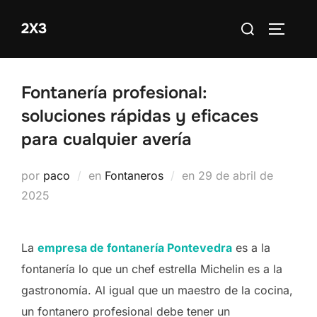
Saltar
Buscar:
2X3
al
ALTERN
contenido
Fontanería profesional:
soluciones rápidas y eficaces
para cualquier avería
Publicado
por
paco
en
Fontaneros
en
29 de abril de
el
2025
La
empresa de fontanería Pontevedra
es a la
fontanería lo que un chef estrella Michelin es a la
gastronomía. Al igual que un maestro de la cocina,
un fontanero profesional debe tener un