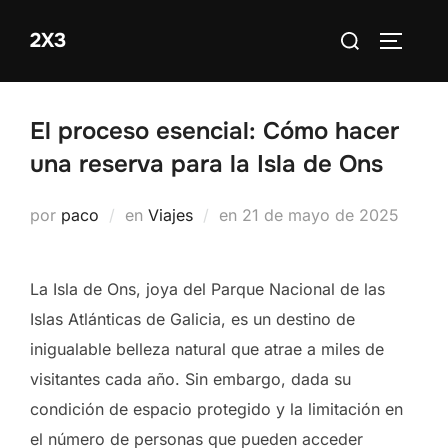
Saltar
Buscar:
2X3
al
ALTERN
contenido
El proceso esencial: Cómo hacer
una reserva para la Isla de Ons
Publicado
por
paco
en
Viajes
en
21 de mayo de 2025
el
La Isla de Ons, joya del Parque Nacional de las
Islas Atlánticas de Galicia, es un destino de
inigualable belleza natural que atrae a miles de
visitantes cada año. Sin embargo, dada su
condición de espacio protegido y la limitación en
el número de personas que pueden acceder