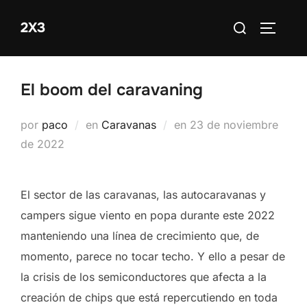
Saltar
Buscar:
2X3
al
ALTERN
contenido
El boom del caravaning
Publicado
por
paco
en
Caravanas
en
23 de noviembre
el
de 2022
El sector de las caravanas, las autocaravanas y
campers sigue viento en popa durante este 2022
manteniendo una línea de crecimiento que, de
momento, parece no tocar techo. Y ello a pesar de
la crisis de los semiconductores que afecta a la
creación de chips que está repercutiendo en toda