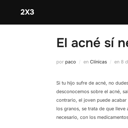
Saltar
2X3
al
contenido
El acné sí 
Pub
por
paco
en
Clínicas
en
8 
el
Si tu hijo sufre de acné, no dude
desconocemos sobre el acné, sab
contrario, el joven puede acabar
los granos, se trata de que lleve
necesario, con los medicamento