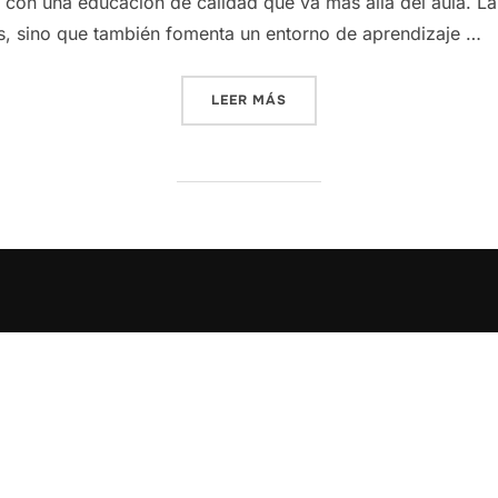
 con una educación de calidad que va más allá del aula. La
s, sino que también fomenta un entorno de aprendizaje …
«FORMANDO FUTUROS EN LA
LEER MÁS