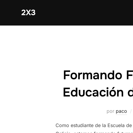
Saltar
2X3
al
contenido
Formando Fu
Educación d
por
paco
Como estudiante de la Escuela de 