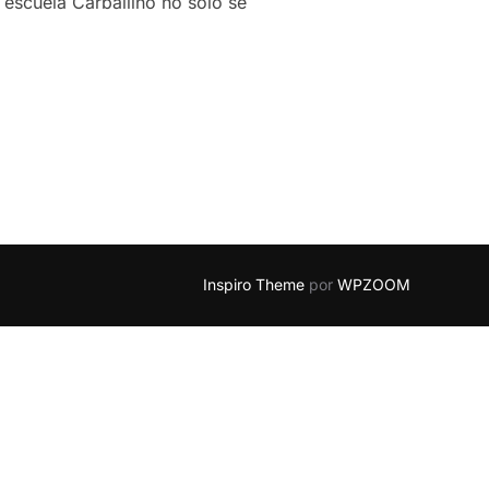
 escuela Carballiño no solo se
 ESCUELA EN CARBALLIÑO: EDUCACIÓN DE CALIDAD EN EL COR
Inspiro Theme
por
WPZOOM