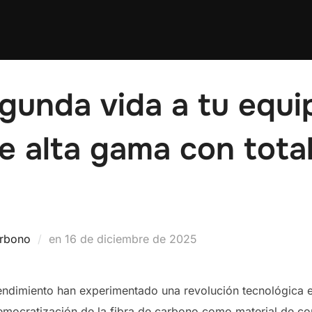
gunda vida a tu equ
e alta gama con total
Publicado
arbono
en
16 de diciembre de 2025
el
 rendimiento han experimentado una revolución tecnológica 
emocratización de la fibra de carbono como material de co