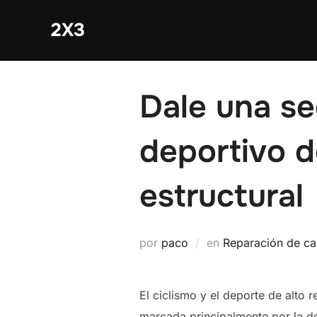
Saltar
2X3
al
contenido
Dale una se
deportivo d
estructural
por
paco
en
Reparación de c
El ciclismo y el deporte de alto
marcada principalmente por la d