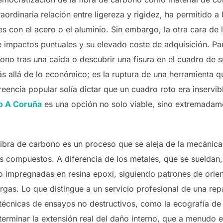
rdinaria relación entre ligereza y rigidez, ha permitido a l
es con el acero o el aluminio. Sin embargo, la otra cara de
e impactos puntuales y su elevado coste de adquisición. Pa
ono tras una caída o descubrir una fisura en el cuadro de su
s allá de lo económico; es la ruptura de una herramienta q
reencia popular solía dictar que un cuadro roto era inservib
o A Coruña
es una opción no solo viable, sino extremadame
fibra de carbono es un proceso que se aleja de la mecánica 
les compuestos. A diferencia de los metales, que se sueldan
 impregnadas en resina epoxi, siguiendo patrones de orien
argas. Lo que distingue a un servicio profesional de una re
técnicas de ensayos no destructivos, como la ecografía de m
erminar la extensión real del daño interno, que a menudo es