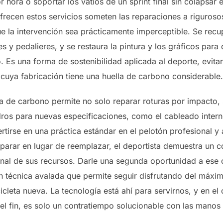
hora o soportar los vatios de un sprint final sin colapsar 
ofrecen estos servicios someten las reparaciones a riguroso
 la intervención sea prácticamente imperceptible. Se recup
es y pedalieres, y se restaura la pintura y los gráficos para 
. Es una forma de sostenibilidad aplicada al deporte, evit
cuya fabricación tiene una huella de carbono considerable.
bra de carbono permite no solo reparar roturas por impacto,
dros para nuevas especificaciones, como el cableado inter
rtirse en una práctica estándar en el pelotón profesional y
 reparar en lugar de reemplazar, el deportista demuestra un
nal de sus recursos. Darle una segunda oportunidad a ese 
ón técnica avalada que permite seguir disfrutando del máxim
cleta nueva. La tecnología está ahí para servirnos, y en el
el fin, es solo un contratiempo solucionable con las manos