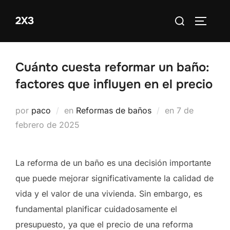
Saltar
Buscar:
2X3
al
ALTERN
contenido
Cuánto cuesta reformar un baño:
factores que influyen en el precio
Publicado
por
paco
en
Reformas de baños
en
7 de
el
febrero de 2025
La reforma de un baño es una decisión importante
que puede mejorar significativamente la calidad de
vida y el valor de una vivienda. Sin embargo, es
fundamental planificar cuidadosamente el
presupuesto, ya que el precio de una reforma