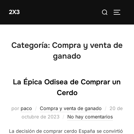
Saltar
Buscar:
2X3
al
ALTERN
contenido
Categoría:
Compra y venta de
ganado
La Épica Odisea de Comprar un
Cerdo
Publicado
por
paco
Compra y venta de ganado
20 de
el
octubre de 2023
No hay comentarios
La decisión de comprar cerdo España se convirtió