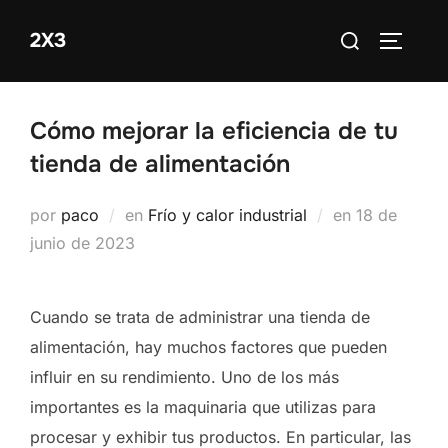
Saltar
Buscar:
2X3
al
ALTERN
contenido
Cómo mejorar la eficiencia de tu
tienda de alimentación
Publicado
por
paco
en
Frío y calor industrial
en
18 de
el
junio de 2023
Cuando se trata de administrar una tienda de
alimentación, hay muchos factores que pueden
influir en su rendimiento. Uno de los más
importantes es la maquinaria que utilizas para
procesar y exhibir tus productos. En particular, las