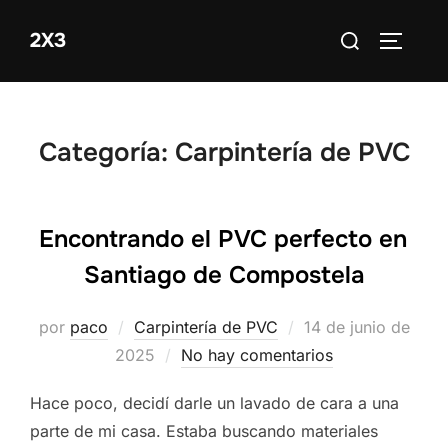
Saltar
Buscar:
2X3
al
ALTERN
contenido
Categoría:
Carpintería de PVC
Encontrando el PVC perfecto en
Santiago de Compostela
Publicado
por
paco
Carpintería de PVC
14 de junio de
el
2025
No hay comentarios
Hace poco, decidí darle un lavado de cara a una
parte de mi casa. Estaba buscando materiales