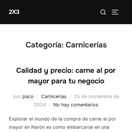
Saltar
Buscar:
2X3
al
ALTERN
contenido
Categoría:
Carnicerías
Calidad y precio: carne al por
mayor para tu negocio
Publicado
por
paco
Carnicerías
25 de noviembre de
el
2024
No hay comentarios
Explorar el mundo de la compra de carne al por
mayor en Narón es como embarcarse en una