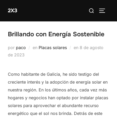
Saltar
Buscar:
2X3
al
ALTERN
contenido
Brillando con Energía Sostenible
Publicado
por
paco
en
Placas solares
en
8 de agosto
el
de 2023
Como habitante de Galicia, he sido testigo del
creciente interés y la adopción de energía solar en
nuestra región. En los últimos años, cada vez más
hogares y negocios han optado por instalar placas
solares para aprovechar el abundante recurso
energético que el sol nos brinda. Detrás de este