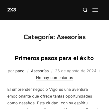
Saltar
Buscar:
2X3
al
ALTERN
contenido
Categoría:
Asesorías
Primeros pasos para el éxito
Publicado
por
paco
Asesorías
26 de agosto de 2024
el
No hay comentarios
El emprender negocio Vigo es una aventura
emocionante que ofrece tantas oportunidades
como desafíos. Esta ciudad, con su espíritu