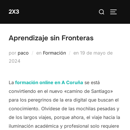
Saltar
Buscar:
2X3
al
ALTERN
contenido
Aprendizaje sin Fronteras
Publicado
por
paco
en
Formación
en
19 de mayo de
el
2024
La
formación online en A Coruña
se está
convirtiendo en el nuevo «camino de Santiago»
para los peregrinos de la era digital que buscan el
conocimiento. Olvídese de las mochilas pesadas y
de los largos viajes, porque ahora, el viaje hacia la
iluminación académica y profesional solo requiere