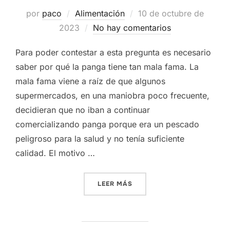
Publicado
por
paco
Alimentación
10 de octubre de
el
2023
No hay comentarios
Para poder contestar a esta pregunta es necesario
saber por qué la panga tiene tan mala fama. La
mala fama viene a raíz de que algunos
supermercados, en una maniobra poco frecuente,
decidieran que no iban a continuar
comercializando panga porque era un pescado
peligroso para la salud y no tenía suficiente
calidad. El motivo …
«¿ES LA PANGA TAN MALA 
LEER MÁS