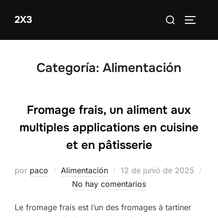
Saltar
Buscar:
2X3
al
ALTERN
contenido
Categoría:
Alimentación
Fromage frais, un aliment aux
multiples applications en cuisine
et en pâtisserie
Publicado
por
paco
Alimentación
12 de junio de 2025
el
No hay comentarios
Le fromage frais est l’un des fromages à tartiner