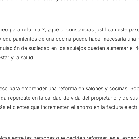
o para reformar?, ¿qué circunstancias justifican este pas
y equipamientos de una cocina puede hacer necesaria una re
mulación de suciedad en los azulejos pueden aumentar el r
star y la salud.
peso para emprender una reforma en salones y cocinas. Sob
da repercute en la calidad de vida del propietario y de su
s eficientes que incrementen el ahorro en la factura eléctri
picas entre las personas que deciden reformar, es el espaci