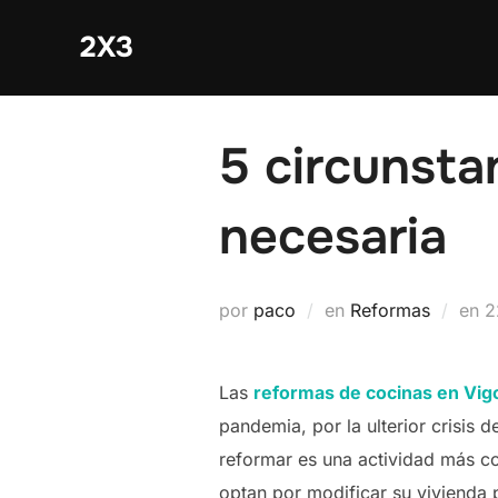
Saltar
2X3
al
contenido
5 circunsta
necesaria
P
por
paco
en
Reformas
en
2
el
Las
reformas de cocinas en Vig
pandemia, por la ulterior crisis 
reformar es una actividad más co
optan por modificar su vivienda p