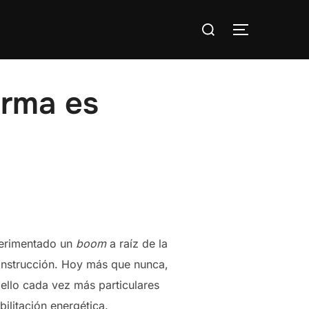
Buscar:
ALTERNAR
orma es
perimentado un
boom
a raíz de la
 construcción. Hoy más que nunca,
 ello cada vez más particulares
ilitación energética.