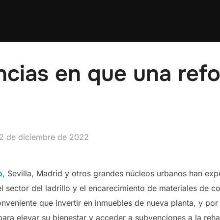
ncias en que una ref
ublicado
2 de diciembre de 2022
o
, Sevilla, Madrid y otros grandes núcleos urbanos han ex
del sector del ladrillo y el encarecimiento de materiales de
nveniente que invertir en inmuebles de nueva planta, y por
ara elevar su bienestar y acceder a subvenciones a la rehab